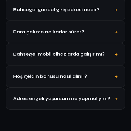
Bahsegel güncel giriş adresi nedir?
Para çekme ne kadar sürer?
Bahsegel mobil cihazlarda çalışır mı?
Hoş geldin bonusu nasıl alınır?
Adres engeli yaşarsam ne yapmalıyım?