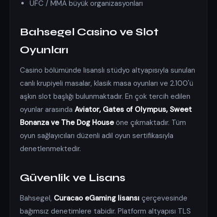
UFC / MMA büyük organizasyonları
Bahsegel Casino ve Slot
Oyunları
Casino bölümünde lisanslı stüdyo altyapısıyla sunulan
canlı krupiyeli masalar, klasik masa oyunları ve 2.100'ü
aşkın slot başlığı bulunmaktadır. En çok tercih edilen
oyunlar arasında
Aviator, Gates of Olympus, Sweet
Bonanza ve The Dog House
öne çıkmaktadır. Tüm
oyun sağlayıcıları düzenli adil oyun sertifikasıyla
denetlenmektedir.
Güvenlik ve Lisans
Bahsegel,
Curacao eGaming lisansı
çerçevesinde
bağımsız denetimlere tabidir. Platform altyapısı TLS