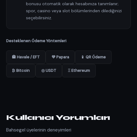
bonusu otomatik olarak hesabınıza tanımlanır;
spor, casino veya slot bölümlerinden dilediğinizi
seçebilirsiniz.
Desteklenen Ödeme Yöntemleri
🏦 Havale / EFT
💜 Papara
📱 QR Ödeme
₿ Bitcoin
◎ USDT
Ξ Ethereum
Kullanıcı Yorumları
Bahsegel üyelerinin deneyimleri