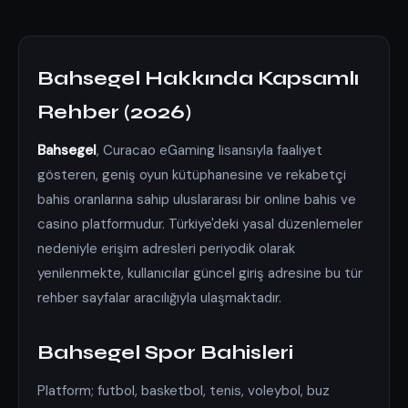
Bahsegel Hakkında Kapsamlı
Rehber (2026)
Bahsegel
, Curacao eGaming lisansıyla faaliyet
gösteren, geniş oyun kütüphanesine ve rekabetçi
bahis oranlarına sahip uluslararası bir online bahis ve
casino platformudur. Türkiye'deki yasal düzenlemeler
nedeniyle erişim adresleri periyodik olarak
yenilenmekte, kullanıcılar güncel giriş adresine bu tür
rehber sayfalar aracılığıyla ulaşmaktadır.
Bahsegel Spor Bahisleri
Platform; futbol, basketbol, tenis, voleybol, buz