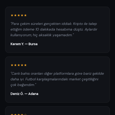
★★★★★
"Para çekim süreleri gerçekten iddialı. Kripto ile talep
ettiğim ödeme 10 dakikada hesabıma düştü. Aylardır
kullanıyorum, hiç aksaklık yaşamadım."
Kerem Y. — Bursa
★★★★★
"Canlı bahis oranları diğer platformlara göre bariz şekilde
daha iyi. Futbol karşılaşmalarındaki market çeşitliliğini
çok beğendim."
Deniz Ö. — Adana
★★★★☆