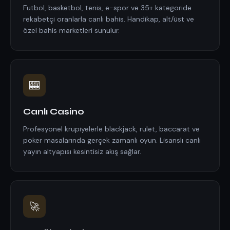
Futbol, basketbol, tenis, e-spor ve 35+ kategoride
rekabetçi oranlarla canlı bahis. Handikap, alt/üst ve
özel bahis marketleri sunulur.
🎰
Canlı Casino
Profesyonel krupiyelerle blackjack, rulet, baccarat ve
poker masalarında gerçek zamanlı oyun. Lisanslı canlı
yayın altyapısı kesintisiz akış sağlar.
🚀