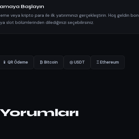
namaya Başlayın
me veya kripto para ile ilk yatırımınızı gerçekleştirin. Hoş geldin b
ya slot bölümlerinden dilediğinizi seçebilirsiniz.
📱 QR Ödeme
₿ Bitcoin
◎ USDT
Ξ Ethereum
 Yorumları