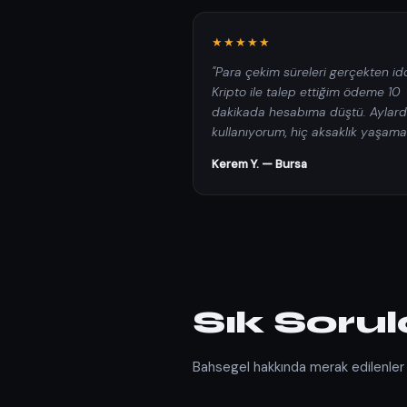
★★★★★
"Para çekim süreleri gerçekten idd
Kripto ile talep ettiğim ödeme 10
dakikada hesabıma düştü. Aylard
kullanıyorum, hiç aksaklık yaşama
Kerem Y. — Bursa
Sık Sorul
Bahsegel hakkında merak edilenler