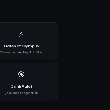
⚡
Gates of Olympus
Yüksek çarpanlı büyük ödüller
🎯
Canlı Rulet
Çoklu masa seçenekleri