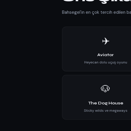
Bahsegel'in en çok tercih edilen baş
✈️
Aviator
Heyecan dolu uçuş oyunu
🐶
The Dog House
Sticky wilds ve megaways