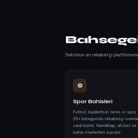
Bahsegel'
Sektörün en rekabetçi platformunda
⚽
Spor Bahisleri
Futbol, basketbol, tenis, e-spor
35+ kategoride rekabetçi oranla
canlı bahis. Handikap, alt/üst ve
bahis marketleri sunulur.