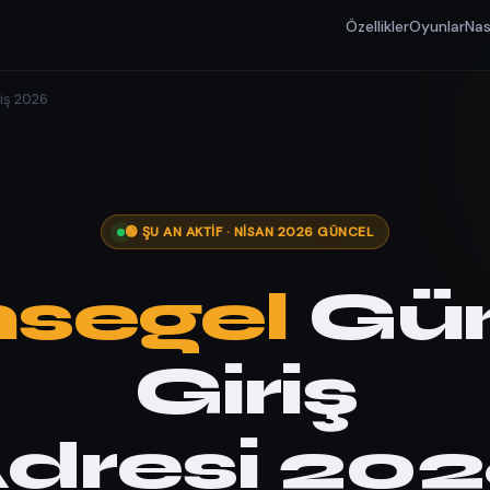
Özellikler
Oyunlar
Nası
iş 2026
🟢 ŞU AN AKTIF · NISAN 2026 GÜNCEL
segel
Gün
Giriş
dresi 20