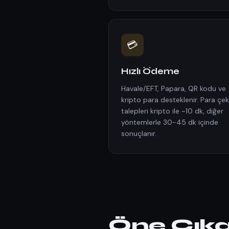
💳
Hızlı Ödeme
Havale/EFT, Papara, QR kodu ve
kripto para desteklenir. Para çe
talepleri kripto ile ~10 dk, diğer
yöntemlerle 30-45 dk içinde
sonuçlanır.
Öne Çıka