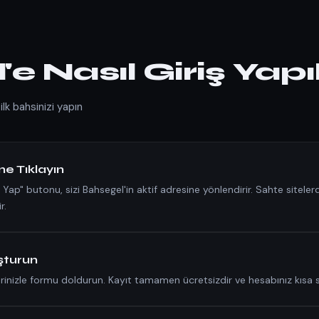
e Nasıl Giriş Yapıl
lk bahsinizi yapın
ne Tıklayın
Yap" butonu, sizi Bahsegel'in aktif adresine yönlendirir. Sahte sitel
r.
şturun
erinizle formu doldurun. Kayıt tamamen ücretsizdir ve hesabınız kısa sü