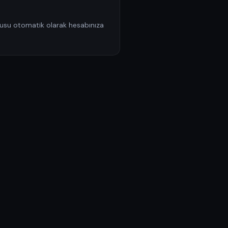
onusu otomatik olarak hesabınıza